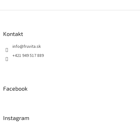
Z
á
p
ä
Kontakt
t
info
@
fruvita.sk
i
e
+421 949 517 889
Facebook
Instagram