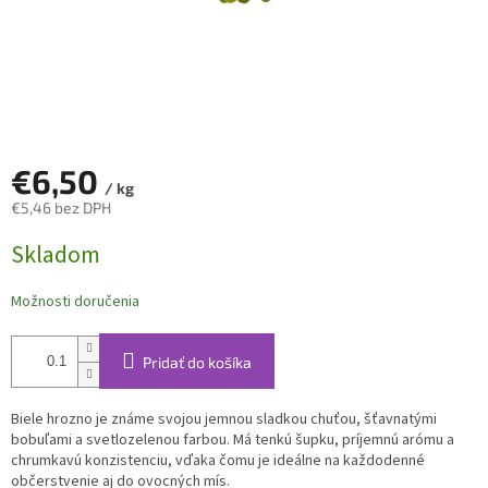
€6,50
/ kg
€5,46 bez DPH
Jednotková
Skladom
cena:
Možnosti doručenia
Pridať do košíka
Biele hrozno je známe svojou jemnou sladkou chuťou, šťavnatými
bobuľami a svetlozelenou farbou. Má tenkú šupku, príjemnú arómu a
chrumkavú konzistenciu, vďaka čomu je ideálne na každodenné
občerstvenie aj do ovocných mís.