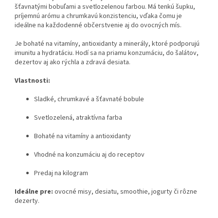
šťavnatými bobuľami a svetlozelenou farbou. Má tenkú šupku,
príjemnú arómu a chrumkavú konzistenciu, vďaka čomu je
ideálne na každodenné občerstvenie aj do ovocných mís.
Je bohaté na vitamíny, antioxidanty a minerály, ktoré podporujú
imunitu a hydratáciu. Hodí sa na priamu konzumáciu, do šalátov,
dezertov aj ako rýchla a zdravá desiata.
Vlastnosti:
Sladké, chrumkavé a šťavnaté bobule
Svetlozelená, atraktívna farba
Bohaté na vitamíny a antioxidanty
Vhodné na konzumáciu aj do receptov
Predaj na kilogram
Ideálne pre:
ovocné misy, desiatu, smoothie, jogurty či rôzne
dezerty.