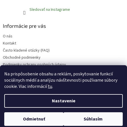
Sledovať na Instagrame
Informácie pre vás
O nás
Kontakt
Často kladené otázky (FAQ)
Obchodné podmienky
Podmienky ochrany osobných údajov
Reklamačný poriadok
Na prispôsobenie obsahu a reklám, poskytovanie funkcií
sociálnych médií a analýzu návštevnosti používame súbory
cookie. Viac informácií
tu
.
Vytvoril Shoptet
Nastavenie
Copyright 2026
Fruvita.sk
. Všetky práva vyhradené.
Upraviť
Odmietnuť
Súhlasím
nastavenie cookies