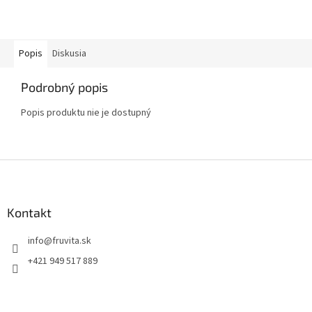
Popis
Diskusia
Podrobný popis
Popis produktu nie je dostupný
Z
á
p
ä
Kontakt
t
info
@
fruvita.sk
i
e
+421 949 517 889