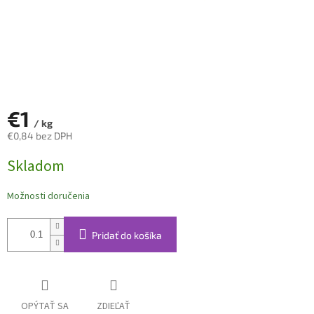
€1
/ kg
€0,84 bez DPH
Jednotková
Skladom
cena:
Možnosti doručenia
Pridať do košíka
OPÝTAŤ SA
ZDIEĽAŤ