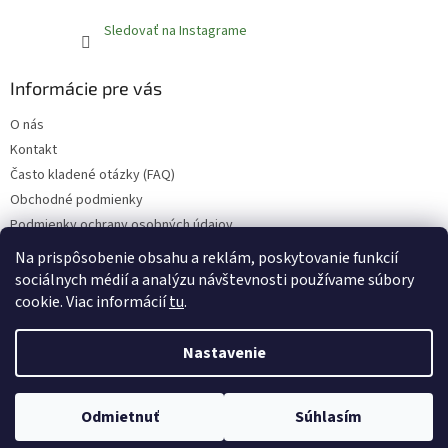
Sledovať na Instagrame
Informácie pre vás
O nás
Kontakt
Často kladené otázky (FAQ)
Obchodné podmienky
Podmienky ochrany osobných údajov
Reklamačný poriadok
Na prispôsobenie obsahu a reklám, poskytovanie funkcií
sociálnych médií a analýzu návštevnosti používame súbory
cookie. Viac informácií
tu
.
Vytvoril Shoptet
Nastavenie
Copyright 2026
Fruvita.sk
. Všetky práva vyhradené.
Upraviť
Odmietnuť
Súhlasím
nastavenie cookies