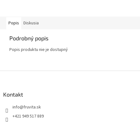
Popis
Diskusia
Podrobný popis
Popis produktu nie je dostupný
Z
á
p
ä
Kontakt
t
info
@
fruvita.sk
i
e
+421 949 517 889