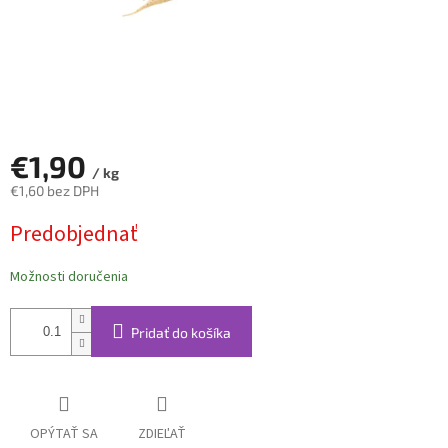
€1,90
/ kg
€1,60 bez DPH
Jednotková
Predobjednať
cena:
Možnosti doručenia
Pridať do košíka
OPÝTAŤ SA
ZDIEĽAŤ