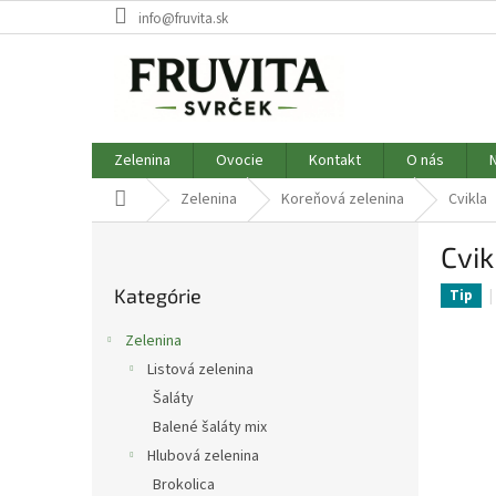
Prejsť
info@fruvita.sk
na
obsah
Zelenina
Ovocie
Kontakt
O nás
Domov
Zelenina
Koreňová zelenina
Cvikla
B
Cvik
o
Preskočiť
č
Kategórie
kategórie
Tip
n
ý
Zelenina
p
Listová zelenina
a
Šaláty
n
e
Balené šaláty mix
l
Hlubová zelenina
Brokolica