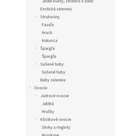
Jedlé kvety, striebro a zlato
Exotická zelenina
Strukoviny
Fazuľa
Hrach
Kukurica
Špargľa
Špargľa
Sušené huby
Sušené huby
Baby zelenina
Ovocie
Jadrové ovocie
Jablká
Hrušky
Kôstkové ovocie
Slivky a ringloty
Broskyne