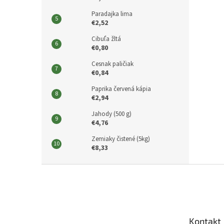
Paradajka lima
€2,52
Cibuľa žltá
€0,80
Cesnak paličiak
€0,84
Paprika červená kápia
€2,94
Jahody (500 g)
€4,76
Zemiaky čistené (5kg)
€8,33
Z
á
p
ä
t
Kontakt