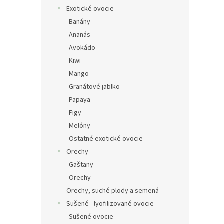
Exotické ovocie
Banány
Ananás
Avokádo
Kiwi
Mango
Granátové jablko
Papaya
Figy
Melóny
Ostatné exotické ovocie
Orechy
Gaštany
Orechy
Orechy, suché plody a semená
Sušené - lyofilizované ovocie
Sušené ovocie