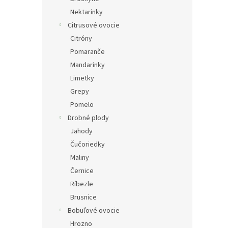
Nektarinky
Citrusové ovocie
Citróny
Pomaranče
Mandarinky
Limetky
Grepy
Pomelo
Drobné plody
Jahody
Čučoriedky
Maliny
Černice
Ríbezle
Brusnice
Bobuľové ovocie
Hrozno