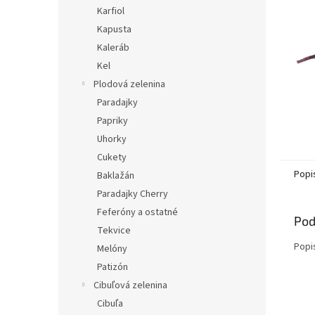
Karfiol
Kapusta
Kaleráb
Kel
Plodová zelenina
Paradajky
Papriky
Uhorky
Cukety
Popi
Baklažán
Paradajky Cherry
Feferóny a ostatné
Pod
Tekvice
Popi
Melóny
Patizón
Cibuľová zelenina
Cibuľa