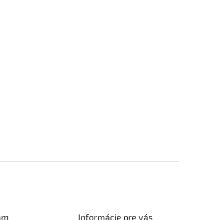
am
Informácie pre vás