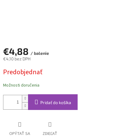
€4,88
/ balenie
€4,10 bez DPH
Jednotková
Predobjednať
cena:
Možnosti doručenia
Pridať do košíka
OPÝTAŤ SA
ZDIEĽAŤ