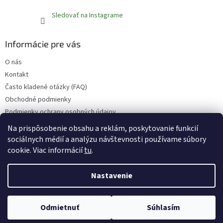
Sledovať na Instagrame
Informácie pre vás
O nás
Kontakt
Často kladené otázky (FAQ)
Obchodné podmienky
Podmienky ochrany osobných údajov
Reklamačný poriadok
Na prispôsobenie obsahu a reklám, poskytovanie funkcií
sociálnych médií a analýzu návštevnosti používame súbory
cookie. Viac informácií
tu
.
Vytvoril Shoptet
Nastavenie
Copyright 2026
Fruvita.sk
. Všetky práva vyhradené.
Upraviť
Odmietnuť
Súhlasím
nastavenie cookies