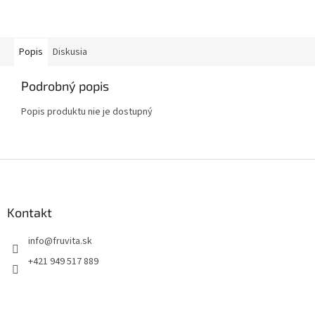
Popis
Diskusia
Podrobný popis
Popis produktu nie je dostupný
Z
á
p
ä
Kontakt
t
info
@
fruvita.sk
i
e
+421 949 517 889