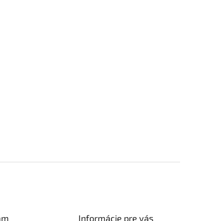
am
Informácie pre vás