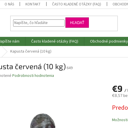
O NÁS
KONTAKT
ČASTO KLADENÉ OTÁZKY (FAQ)
OBCHODN
HĽADAŤ
Napíšte nám
Často kladené otázky (FAQ)
Obchodné podmienky
Kapusta červená (10 kg)
sta červená (10 kg)
649
né
notené
Podrobnosti hodnotenia
nie
€9
u
/ 
€8,57 be
Jednotk
Predo
cena:
iek.
Možnosti