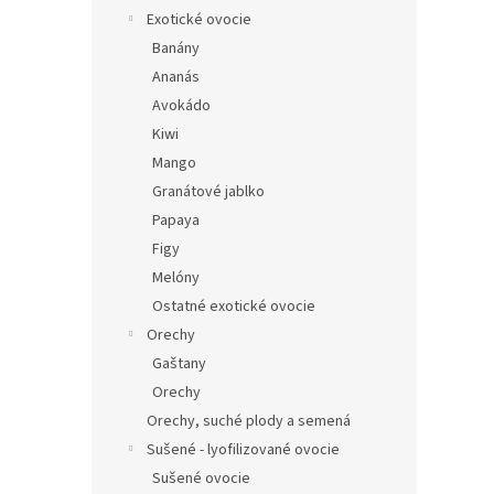
Exotické ovocie
Banány
Ananás
Avokádo
Kiwi
Mango
Granátové jablko
Papaya
Figy
Melóny
Ostatné exotické ovocie
Orechy
Gaštany
Orechy
Orechy, suché plody a semená
Sušené - lyofilizované ovocie
Sušené ovocie