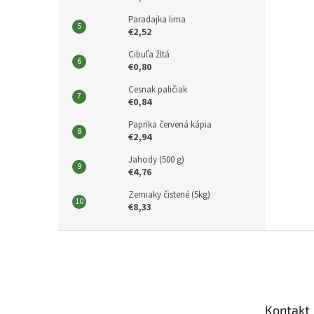
Paradajka lima
€2,52
Cibuľa žltá
€0,80
Cesnak paličiak
€0,84
Paprika červená kápia
€2,94
Jahody (500 g)
€4,76
Zemiaky čistené (5kg)
€8,33
Z
á
p
ä
t
Kontakt