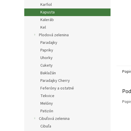
Karfiol
Kapusta
Kaleráb
Kel
Plodová zelenina
Paradajky
Papriky
Uhorky
Cukety
Popi
Baklažán
Paradajky Cherry
Feferóny a ostatné
Pod
Tekvice
Popi
Melóny
Patizón
Cibuľová zelenina
Cibuľa