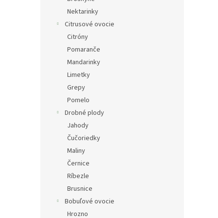
Nektarinky
Citrusové ovocie
Citróny
Pomaranče
Mandarinky
Limetky
Grepy
Pomelo
Drobné plody
Jahody
Čučoriedky
Maliny
Černice
Ríbezle
Brusnice
Bobuľové ovocie
Hrozno