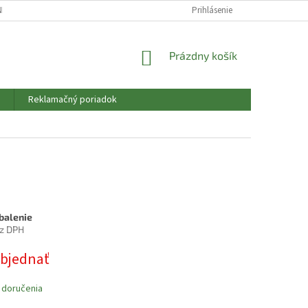
É PODMIENKY
PODMIENKY OCHRANY OSOBNÝCH ÚDAJOV
Prihlásenie
REKLAMA
NÁKUPNÝ
Prázdny košík
KOŠÍK
Reklamačný poriadok
balenie
z DPH
ová
bjednať
 doručenia