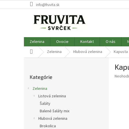
Prejsť
info@fruvita.sk
na
obsah
Zelenina
Ovocie
Kontakt
O nás
Domov
Zelenina
Hlubová zelenina
Kapusta
B
Kapu
o
Preskočiť
č
Priemer
Neohod
Kategórie
kategórie
n
hodnote
ý
produkt
Zelenina
p
je
Listová zelenina
0,0
a
z
Šaláty
n
5
e
Balené šaláty mix
hviezdič
l
Hlubová zelenina
Brokolica