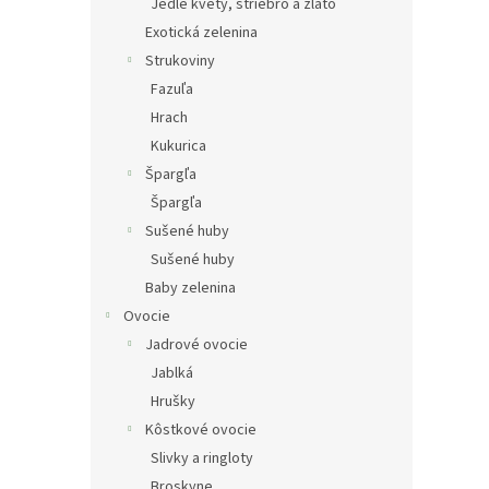
Jedlé kvety, striebro a zlato
Exotická zelenina
Strukoviny
Fazuľa
Hrach
Kukurica
Špargľa
Špargľa
Sušené huby
Sušené huby
Baby zelenina
Ovocie
Jadrové ovocie
Jablká
Hrušky
Kôstkové ovocie
Slivky a ringloty
Broskyne