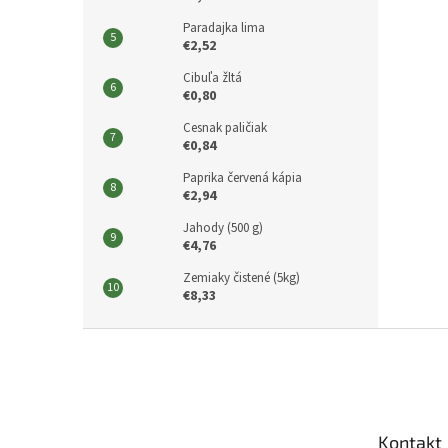
Paradajka lima
€2,52
Cibuľa žltá
€0,80
Cesnak paličiak
€0,84
Paprika červená kápia
€2,94
Jahody (500 g)
€4,76
Zemiaky čistené (5kg)
€8,33
Z
á
p
ä
t
Kontakt