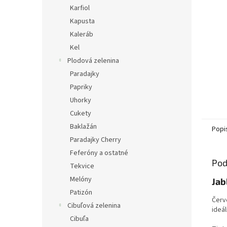
Karfiol
Kapusta
Kaleráb
Kel
Plodová zelenina
Paradajky
Papriky
Uhorky
Cukety
Baklažán
Popi
Paradajky Cherry
Feferóny a ostatné
Pod
Tekvice
Melóny
Jab
Patizón
Červ
Cibuľová zelenina
ideá
Cibuľa