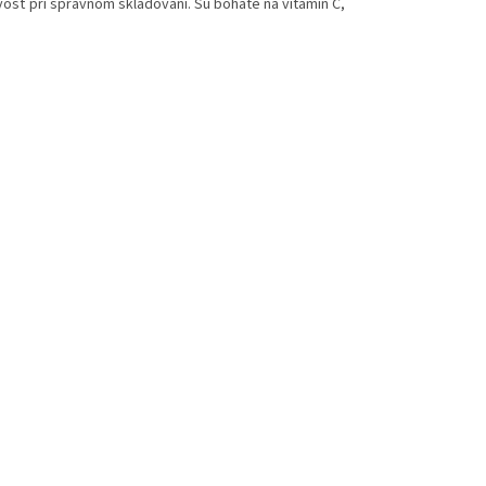
ivosť pri správnom skladovaní. Sú bohaté na vitamín C,