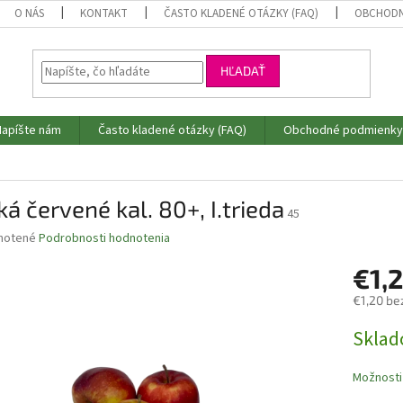
O NÁS
KONTAKT
ČASTO KLADENÉ OTÁZKY (FAQ)
OBCHODN
HĽADAŤ
Napíšte nám
Často kladené otázky (FAQ)
Obchodné podmienky
ká červené kal. 80+, I.trieda
45
né
notené
Podrobnosti hodnotenia
nie
€1,
u
€1,20 be
Jednotk
Skla
cena:
iek.
Možnosti