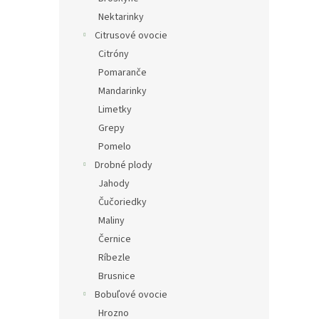
Nektarinky
Citrusové ovocie
Citróny
Pomaranče
Mandarinky
Limetky
Grepy
Pomelo
Drobné plody
Jahody
Čučoriedky
Maliny
Černice
Ríbezle
Brusnice
Bobuľové ovocie
Hrozno