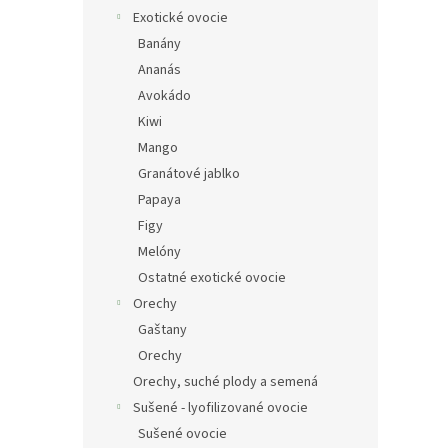
Exotické ovocie
Banány
Ananás
Avokádo
Kiwi
Mango
Granátové jablko
Papaya
Figy
Melóny
Ostatné exotické ovocie
Orechy
Gaštany
Orechy
Orechy, suché plody a semená
Sušené - lyofilizované ovocie
Sušené ovocie