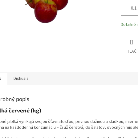
Detailné 
TLAČ
s
Diskusia
robný popis
lká červené (kg)
ené jablká
vynikajú svojou šťavnatosťou, pevnou dužinou a sladkou, mierne
lna na každodennú konzumáciu – či už čerstvá, do šalátov, ovocných mís al