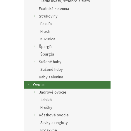
Jedlé kvety, striebro a zlato
Exotická zelenina
Strukoviny
Fazuľa
Hrach
Kukurica
Špargľa
Špargľa
Sušené huby
Sušené huby
Baby zelenina
Ovocie
Jadrové ovocie
Jablká
Hrušky
Kôstkové ovocie
Slivky a ringloty
Broskyne