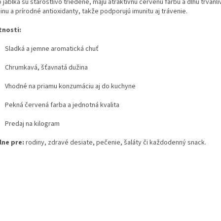
 jablká sú starostlivo triedené, majú atraktívnu červenú farbu a dlhú trvanl
inu a prírodné antioxidanty, takže podporujú imunitu aj trávenie.
tnosti:
Sladká a jemne aromatická chuť
Chrumkavá, šťavnatá dužina
Vhodné na priamu konzumáciu aj do kuchyne
Pekná červená farba a jednotná kvalita
Predaj na kilogram
lne pre:
rodiny, zdravé desiate, pečenie, šaláty či každodenný snack.