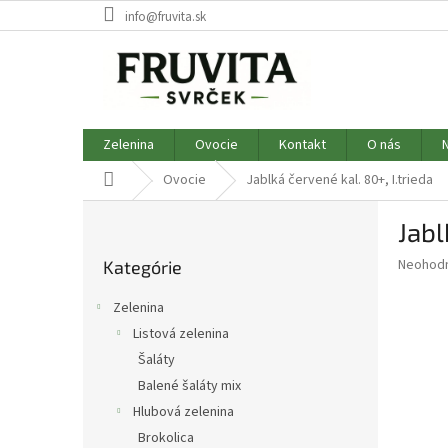
Prejsť
info@fruvita.sk
na
obsah
Zelenina
Ovocie
Kontakt
O nás
Domov
Ovocie
Jablká červené kal. 80+, I.trieda
B
Jabl
o
Preskočiť
č
Priemer
Neohod
Kategórie
kategórie
n
hodnote
ý
produkt
Zelenina
p
je
Listová zelenina
0,0
a
z
Šaláty
n
5
e
Balené šaláty mix
hviezdič
l
Hlubová zelenina
Brokolica