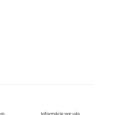
am
Informácie pre vás