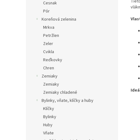
Tieto
Cesnak
vlákn
Pór
Vlas
Koreňová zelenina
Mrkva
Petržlen
Zeler
Cvikla
Reďkovky
Chren
Zemiaky
Zemiaky
Ideá
Zemiaky chladené
Bylinky, vňate, klíčky a huby
Klíčky
Bylinky
Huby
Vňate