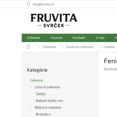
Prejsť
info@fruvita.sk
na
obsah
Zelenina
Ovocie
Kontakt
O nás
Domov
Zelenina
Exotická zelenina
Fenikel
B
Feni
o
Preskočiť
č
Priemer
Neohod
Kategórie
kategórie
n
hodnote
ý
produkt
Zelenina
p
je
Listová zelenina
0,0
a
z
Šaláty
n
5
e
Balené šaláty mix
hviezdič
l
Hlubová zelenina
Brokolica