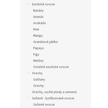
Exotické ovocie
Banány
Ananás
Avokádo
Kiwi
Mango
Granátové jablko
Papaya
Figy
Melóny
Ostatné exotické ovocie
Orechy
Gaštany
Orechy
Orechy, suché plody a semená
Sušené - lyofilizované ovocie
Sušené ovocie