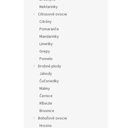
Nektarinky
Citrusové ovocie
Citróny
Pomaranče
Mandarinky
Limetky
Grepy
Pomelo
Drobné plody
Jahody
Čučoriedky
Maliny
Černice
Ríbezle
Brusnice
Bobuľové ovocie
Hrozno