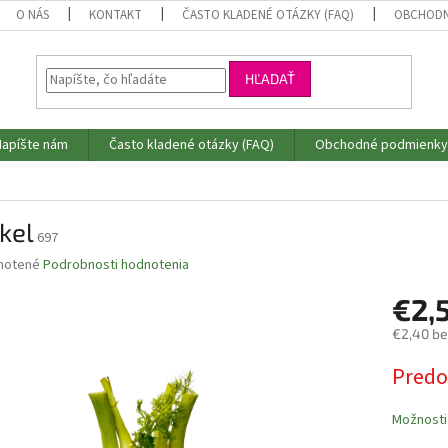
O NÁS
KONTAKT
ČASTO KLADENÉ OTÁZKY (FAQ)
OBCHODN
HĽADAŤ
Napíšte nám
Často kladené otázky (FAQ)
Obchodné podmienky
kel
697
né
notené
Podrobnosti hodnotenia
nie
€2,
u
€2,40 b
Jednotk
Predo
cena:
iek.
Možnosti