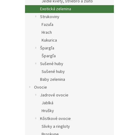
Jedlé kvety, striebro a zlato
Exotická zelenina
Strukoviny
Fazuľa
Hrach
Kukurica
Špargľa
Špargľa
Sušené huby
Sušené huby
Baby zelenina
Ovocie
Jadrové ovocie
Jablká
Hrušky
Kôstkové ovocie
Slivky a ringloty
Broskyne