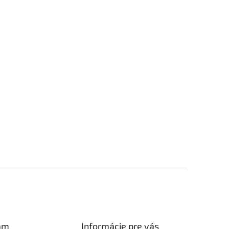
am
Informácie pre vás