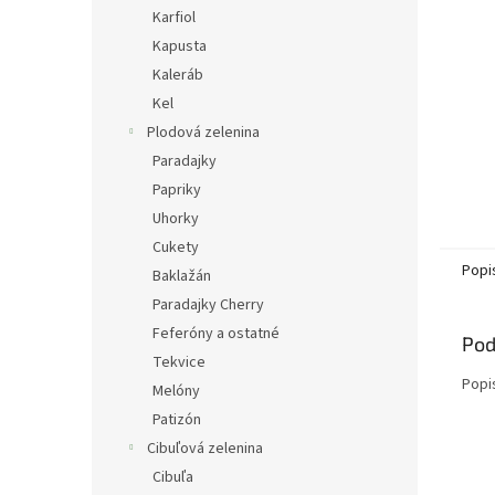
Karfiol
Kapusta
Kaleráb
Kel
Plodová zelenina
Paradajky
Papriky
Uhorky
Cukety
Popi
Baklažán
Paradajky Cherry
Feferóny a ostatné
Pod
Tekvice
Popi
Melóny
Patizón
Cibuľová zelenina
Cibuľa