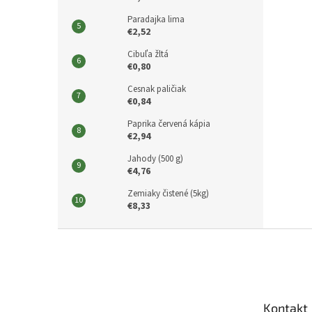
Paradajka lima
€2,52
Cibuľa žltá
€0,80
Cesnak paličiak
€0,84
Paprika červená kápia
€2,94
Jahody (500 g)
€4,76
Zemiaky čistené (5kg)
€8,33
Z
á
p
ä
t
Kontakt