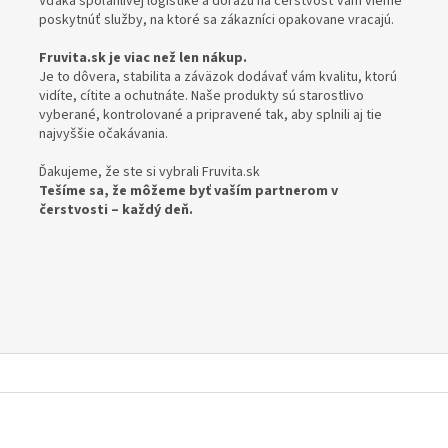
Vďaka spoľahlivej logistike a dôrazu na čerstvosť vám vieme
poskytnúť služby, na ktoré sa zákazníci opakovane vracajú.
Fruvita.sk je viac než len nákup.
Je to dôvera, stabilita a záväzok dodávať vám kvalitu, ktorú
vidíte, cítite a ochutnáte. Naše produkty sú starostlivo
vyberané, kontrolované a pripravené tak, aby splnili aj tie
najvyššie očakávania.
Ďakujeme, že ste si vybrali Fruvita.sk
Tešíme sa, že môžeme byť vaším partnerom v
čerstvosti – každý deň.
Z
á
p