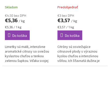
Skladom
Predobjednať
€4,50 bez DPH
€3 bez DPH
€5,36
€3,57
/ kg
/ kg
Jednotková
Jednotková
€5,36 / 1 kg
€3,57 / 1 kg
cena:
cena:
Do košíka
Do košíka
Limetky sú malé, intenzívne
Citróny sú osviežujúce
aromatické citrusy so sviežou
citrusové plody s výraznou
kyslastou chuťou a tenkou
kyslou chuťou a intenzívnou
zelenou šupkou. Vďaka svojej
vôňou. Ich šťavnatá dužina je
výraznej aróme a vysokej
bohatá na vitamín C,
šťavnatej hodnote patria
antioxidanty a prírodné enzýmy,
medzi...
vďaka čomu...