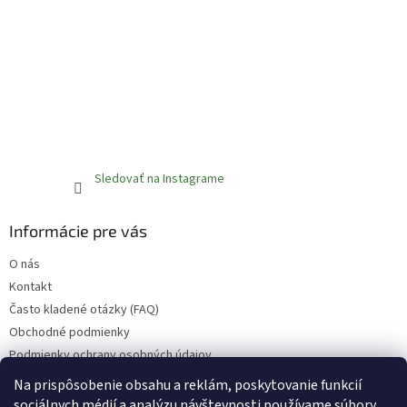
Sledovať na Instagrame
Informácie pre vás
O nás
Kontakt
Často kladené otázky (FAQ)
Obchodné podmienky
Podmienky ochrany osobných údajov
Reklamačný poriadok
Na prispôsobenie obsahu a reklám, poskytovanie funkcií
sociálnych médií a analýzu návštevnosti používame súbory