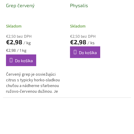
Grep červený
Physalis
Skladom
Skladom
€2,50 bez DPH
€2,50 bez DPH
€2,98
€2,98
/ kg
/ ks
Jednotková
€2,98 / 1 kg
Do košíka
cena:
Do košíka
Červený grep je osviežujúci
citrus s typicky horko-sladkou
chuťou a nádherne sfarbenou
ružovo-červenou dužinou. Je
mimoriadne šťavnatý, bohatý na
vitamín C, antioxidanty a...