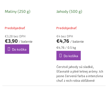
Maliny (250 g)
Jahody (500 g)
Predobjednať
Predobjednať
€3,28 bez DPH
€4 bez DPH
€3,90
€4,76
/ balenie
/ balenie
Jednotková
€4,76 / 0.5 kg
Do košíka
cena:
Do košíka
Čerstvé jahody sú sladké,
šťavnaté a plné letnej arómy. Ich
jasne červená farba a intenzívna
chuť z nich robia obľúbené
ovocie na priamu konzumáciu,
do ovocných šalátov,...