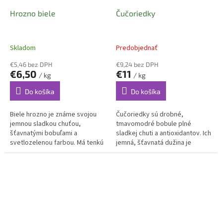
Hrozno biele
Čučoriedky
Skladom
Predobjednať
€5,46 bez DPH
€9,24 bez DPH
€6,50
€11
/ kg
/ kg
Do košíka
Do košíka
Biele hrozno je známe svojou
Čučoriedky sú drobné,
jemnou sladkou chuťou,
tmavomodré bobule plné
šťavnatými bobuľami a
sladkej chuti a antioxidantov. Ich
svetlozelenou farbou. Má tenkú
jemná, šťavnatá dužina je
šupku, príjemnú arómu a
ideálna na priamu konzumáciu,
chrumkavú konzistenciu, vďaka
do ovocných šalátov, smoothie
čomu je ideálne na...
alebo...