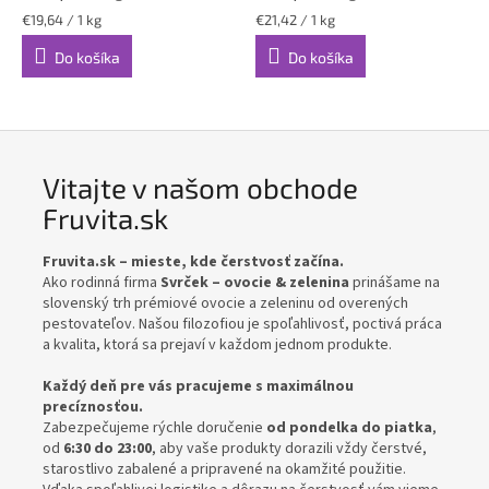
Jednotková
Jednotková
€19,64 / 1 kg
€21,42 / 1 kg
cena:
cena:
Do košíka
Do košíka
Vitajte v našom obchode
Fruvita.sk
Fruvita.sk – mieste, kde čerstvosť začína.
Ako rodinná firma
Svrček – ovocie & zelenina
prinášame na
slovenský trh prémiové ovocie a zeleninu od overených
pestovateľov. Našou filozofiou je spoľahlivosť, poctivá práca
a kvalita, ktorá sa prejaví v každom jednom produkte.
Každý deň pre vás pracujeme s maximálnou
precíznosťou.
Zabezpečujeme rýchle doručenie
od pondelka do piatka
,
od
6:30 do 23:00
, aby vaše produkty dorazili vždy čerstvé,
starostlivo zabalené a pripravené na okamžité použitie.