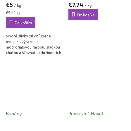
€5
€7,74
/ kg
/ kg
Jednotková
€5 / 1 kg
Do košíka
cena:
Do košíka
Modré slivky sú obľúbené
ovocie s výraznou
modrofialovou farbou, sladkou
chuťou a šťavnatou dužinou. Ich
jemná aróma a príjemná
konzistencia z nich robia skvelú
voľbu na...
Banány
Pomaranč Navel