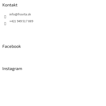
ä
Kontakt
t
info
@
fruvita.sk
i
e
+421 949 517 889
Facebook
Instagram