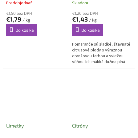
Predobjednať
Skladom
€1,50 bez DPH
€1,20 bez DPH
€1,79
€1,43
/ kg
/ kg
Do košíka
Do košíka
Pomaranče sú sladké, šťavnaté
citrusové plody s výraznou
oranžovou farbou a sviežou
vôňou. Ich mäkká dužina plná
prírodnej šťavy je bohatým
zdrojom vitamínu C,
antioxidantov a...
Limetky
Citróny