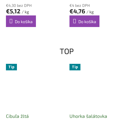
€4,30 bez DPH
€4 bez DPH
€5,12
€4,76
/ kg
/ kg
Do košíka
Do košíka
TOP
Tip
Tip
Cibuľa žltá
Uhorka šalátovka