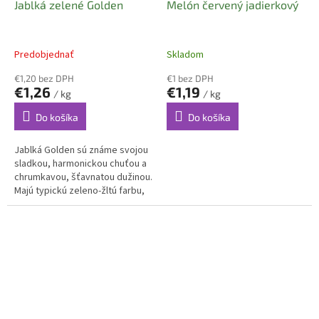
Jablká zelené Golden
Melón červený jadierkový
Predobjednať
Skladom
€1,20 bez DPH
€1 bez DPH
€1,26
€1,19
/ kg
/ kg
Do košíka
Do košíka
Jablká Golden sú známe svojou
sladkou, harmonickou chuťou a
chrumkavou, šťavnatou dužinou.
Majú typickú zeleno-žltú farbu,
jemnú arómu a univerzálne
využitie v kuchyni. Vďaka...