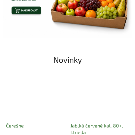
.
s
k
Novinky
Čerešne
Jablká červené kal. 80+,
I.trieda